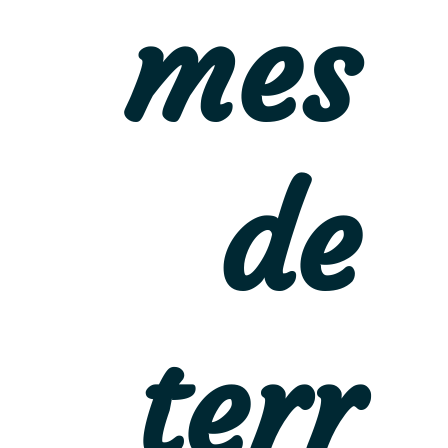
mes
de
terr