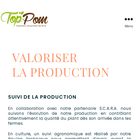
Menu
TopPom
VALORISER
LA PRODUCTION
SUIVI DE LA PRODUCTION​
En collaboration avec notre partenaire S.C.A.R.A. nous
suivons l’évolution de notre production en contrôlant
attentivement la qualité du plant dès son arrivée dans les
fermes.
En culture, un suivi agronomique est réalisé par notre
équipe technique nous permettant d’avoir, avant la