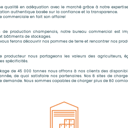
ne qualité en adéquation avec le marché grâce à notre expertise 
ation authentique basée sur la confiance et la transparence.
e commerciale en fait son affaire!​
 de production champenois, notre bureau commercial est im
et bâtiments de stockages.
 vous ferons découvrir nos pommes de terre et rencontrer nos produ
ue producteur nous partageons les valeurs des agriculteurs, 
s spécificités.
kage de 45 000 tonnes nous offrons à nos clients des disponibil
’année, de quoi satisfaire nos partenaires. Nos 8 sites de cha
rte demande. Nous sommes capables de charger plus de 80 camions