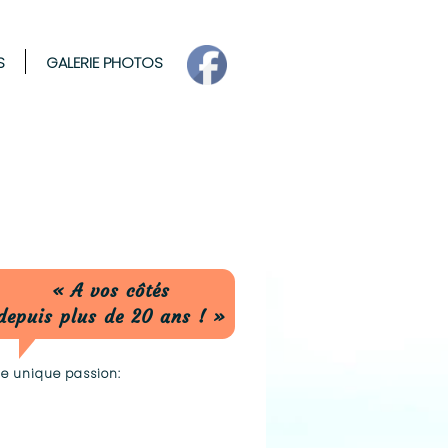
S
GALERIE PHOTOS
« A vos côtés
depuis plus de 20 ans ! »
e unique passion: