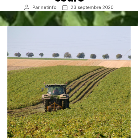
Par
netinfo
23 septembre 2020
Auteur
Date
de
de
l’article
l’article