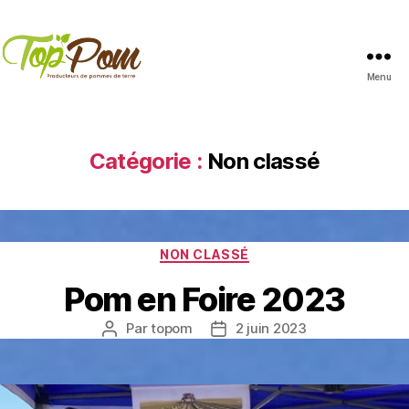
Menu
TopPom
Catégorie :
Non classé
Catégories
NON CLASSÉ
Pom en Foire 2023
Par
topom
2 juin 2023
Auteur
Date
de
de
l’article
l’article