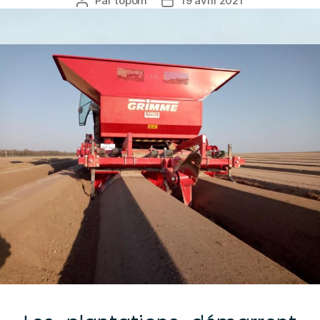
Par
topom
19 avril 2021
Auteur
Date
de
de
l’article
l’article