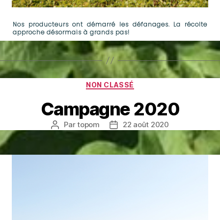
Nos producteurs ont démarré les défanages. La récolte
approche désormais à grands pas!
Catégories
NON CLASSÉ
Campagne 2020
Par
topom
22 août 2020
Auteur
Date
de
de
l’article
l’article